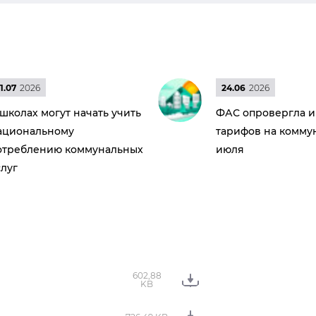
1.07
2026
24.06
2026
 школах могут начать учить
ФАС опровергла 
ациональному
тарифов на коммун
отреблению коммунальных
июля
слуг
602,88
KB