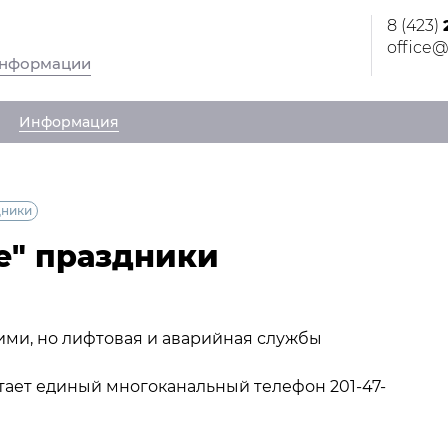
8 (423)
office@
информации
Информация
дники
е" праздники
чими, но лифтовая и аварийная службы
тает единый многоканальный телефон 201-47-