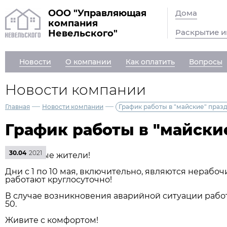
ООО "Управляющая
Дома
компания
Раскрытие 
Невельского"
Новости
О компании
Как оплатить
Вопросы
Новости компании
—
—
Главная
Новости компании
График работы в "майские" праз
График работы в "майски
30.04
2021
Уважаемые жители!
Дни с 1 по 10 мая, включительно, являются нерабо
работают круглосуточно!
В случае возникновения аварийной ситуации рабо
50.
Живите с комфортом!